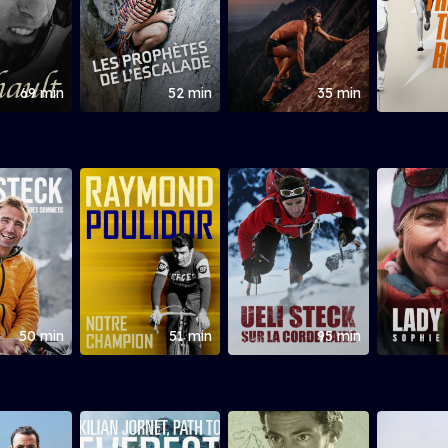
69 min
52 min
35 min
50 min
51 min
95 min