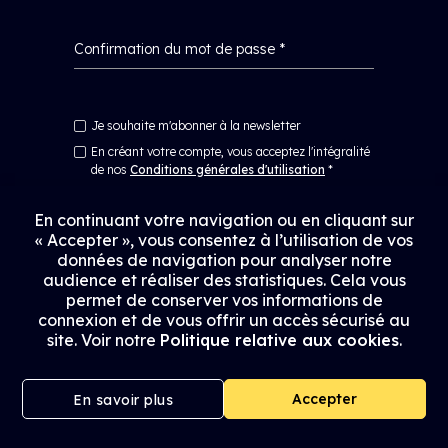
Confirmation du mot de passe *
Je souhaite m'abonner à la newsletter
En créant votre compte, vous acceptez l'intégralité
de nos
Conditions générales d'utilisation
*
En continuant votre navigation ou en cliquant sur
« Accepter », vous consentez à l’utilisation de vos
Je crée mon compte
données de navigation pour analyser notre
audience et réaliser des statistiques. Cela vous
Déjà inscrit ?
Cliquez ici pour vous connecter
permet de conserver vos informations de
connexion et de vous offrir un accès sécurisé au
site. Voir notre
Politique relative aux cookies
.
Accepter
En savoir plus