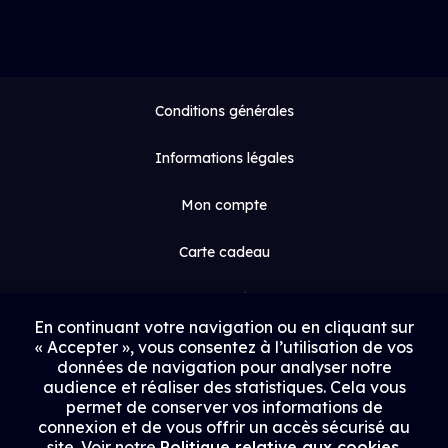
Conditions générales
Informations légales
Mon compte
Carte cadeau
Espace médias
En continuant votre navigation ou en cliquant sur
« Accepter », vous consentez à l’utilisation de vos
Contact
données de navigation pour analyser notre
audience et réaliser des statistiques. Cela vous
Proposer un film
permet de conserver vos informations de
connexion et de vous offrir un accès sécurisé au
Rejoindre Uptrack
site. Voir notre
Politique relative aux cookies
.