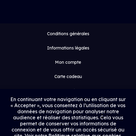
Conditions générales
Informations légales
Mon compte
Carte cadeau
Espace médias
En continuant votre navigation ou en cliquant sur
« Accepter », vous consentez à l’utilisation de vos
Contact
données de navigation pour analyser notre
audience et réaliser des statistiques. Cela vous
Proposer un film
permet de conserver vos informations de
connexion et de vous offrir un accès sécurisé au
Rejoindre Uptrack
site. Voir notre
Politique relative aux cookies
.