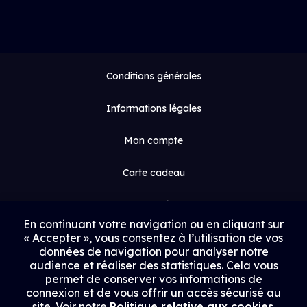
Conditions générales
Informations légales
Mon compte
Carte cadeau
Espace médias
En continuant votre navigation ou en cliquant sur
« Accepter », vous consentez à l’utilisation de vos
Contact
données de navigation pour analyser notre
audience et réaliser des statistiques. Cela vous
Proposer un film
permet de conserver vos informations de
connexion et de vous offrir un accès sécurisé au
Rejoindre Uptrack
site. Voir notre
Politique relative aux cookies
.