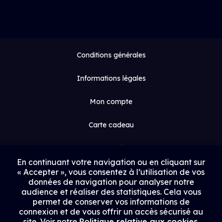
Conditions générales
Informations légales
Mon compte
Carte cadeau
Espace médias
En continuant votre navigation ou en cliquant sur
« Accepter », vous consentez à l’utilisation de vos
Contact
données de navigation pour analyser notre
audience et réaliser des statistiques. Cela vous
Proposer un film
permet de conserver vos informations de
connexion et de vous offrir un accès sécurisé au
Rejoindre Uptrack
site. Voir notre
Politique relative aux cookies
.