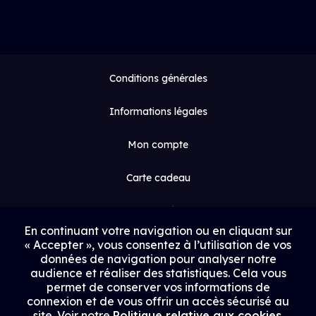
Conditions générales
Informations légales
Mon compte
Carte cadeau
Espace médias
En continuant votre navigation ou en cliquant sur
« Accepter », vous consentez à l’utilisation de vos
Contact
données de navigation pour analyser notre
audience et réaliser des statistiques. Cela vous
Proposer un film
permet de conserver vos informations de
connexion et de vous offrir un accès sécurisé au
Rejoindre Uptrack
site. Voir notre
Politique relative aux cookies
.