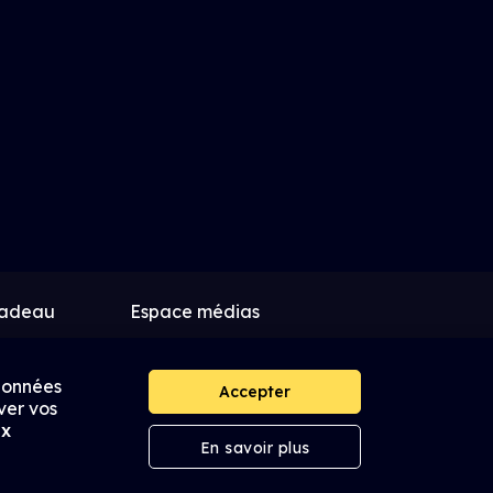
cadeau
Espace médias
k
 données
Accepter
ver vos
ux
En savoir plus