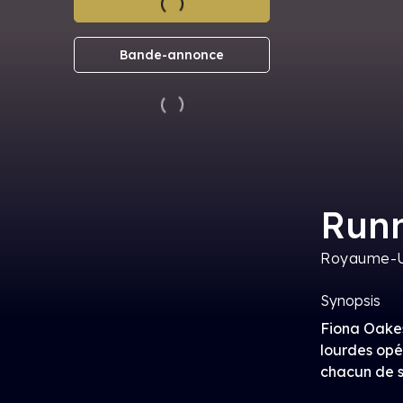
Bande-annonce
Runn
Royaume-U
Synopsis
Fiona Oakes
lourdes opé
chacun de s