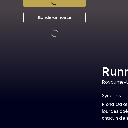
Bande-annonce
Runn
Royaume-U
Synopsis
Fiona Oakes
lourdes opé
chacun de s