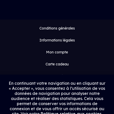
Conditions générales
Informations légales
Mon compte
Carte cadeau
Espace médias
En continuant votre navigation ou en cliquant sur
« Accepter », vous consentez à l’utilisation de vos
Contact
données de navigation pour analyser notre
audience et réaliser des statistiques. Cela vous
Proposer un film
permet de conserver vos informations de
connexion et de vous offrir un accès sécurisé au
Rejoindre Uptrack
site. Voir notre
Politique relative aux cookies
.