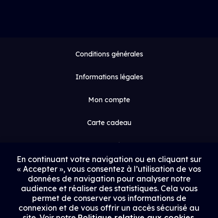
Conditions générales
Informations légales
Mon compte
Carte cadeau
Espace médias
En continuant votre navigation ou en cliquant sur
« Accepter », vous consentez à l’utilisation de vos
Contact
données de navigation pour analyser notre
audience et réaliser des statistiques. Cela vous
Proposer un film
permet de conserver vos informations de
connexion et de vous offrir un accès sécurisé au
Rejoindre Uptrack
site. Voir notre
Politique relative aux cookies
.