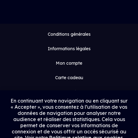
Conditions générales
Informations légales
Mon compte
Carte cadeau
Espace médias
En continuant votre navigation ou en cliquant sur
« Accepter », vous consentez à l’utilisation de vos
Contact
données de navigation pour analyser notre
audience et réaliser des statistiques. Cela vous
Proposer un film
permet de conserver vos informations de
connexion et de vous offrir un accès sécurisé au
Rejoindre Uptrack
site. Voir notre
Politique relative aux cookies
.