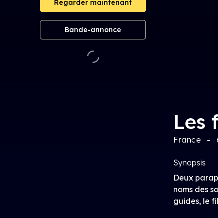
Regarder maintenant
Bande-annonce
Les 
France
Synopsis
Deux parapli
noms des so
guides, le f