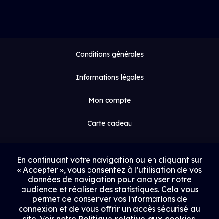
Conditions générales
Informations légales
Mon compte
Carte cadeau
Espace médias
En continuant votre navigation ou en cliquant sur
« Accepter », vous consentez à l’utilisation de vos
Contact
données de navigation pour analyser notre
audience et réaliser des statistiques. Cela vous
Proposer un film
permet de conserver vos informations de
connexion et de vous offrir un accès sécurisé au
Rejoindre Uptrack
site. Voir notre
Politique relative aux cookies
.