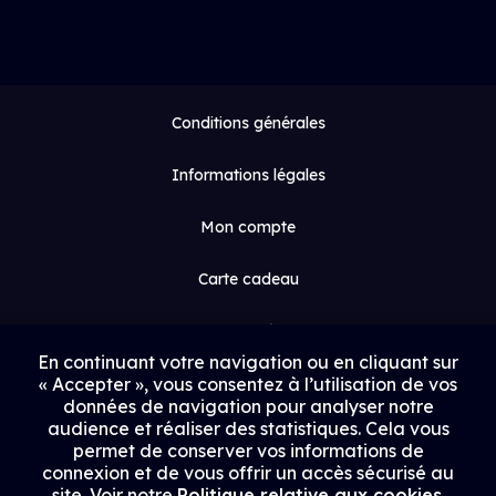
Conditions générales
Informations légales
Mon compte
Carte cadeau
Espace médias
En continuant votre navigation ou en cliquant sur
« Accepter », vous consentez à l’utilisation de vos
Contact
données de navigation pour analyser notre
audience et réaliser des statistiques. Cela vous
Proposer un film
permet de conserver vos informations de
connexion et de vous offrir un accès sécurisé au
Rejoindre Uptrack
site. Voir notre
Politique relative aux cookies
.