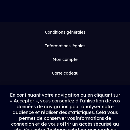
Conditions générales
Informations légales
Mon compte
Carte cadeau
Espace médias
En continuant votre navigation ou en cliquant sur
« Accepter », vous consentez à l’utilisation de vos
Contact
données de navigation pour analyser notre
audience et réaliser des statistiques. Cela vous
Proposer un film
permet de conserver vos informations de
connexion et de vous offrir un accès sécurisé au
Rejoindre Uptrack
site. Voir notre
Politique relative aux cookies
.