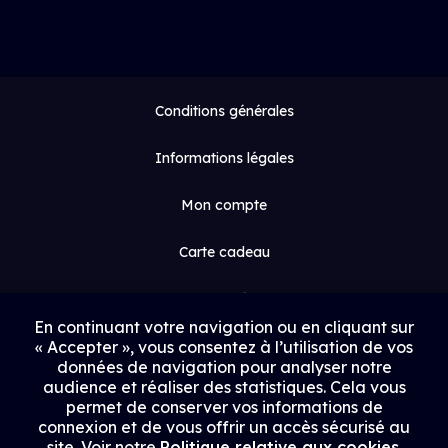
Conditions générales
Informations légales
Mon compte
Carte cadeau
Espace médias
En continuant votre navigation ou en cliquant sur
« Accepter », vous consentez à l’utilisation de vos
Contact
données de navigation pour analyser notre
audience et réaliser des statistiques. Cela vous
Proposer un film
permet de conserver vos informations de
connexion et de vous offrir un accès sécurisé au
Rejoindre Uptrack
site. Voir notre
Politique relative aux cookies
.