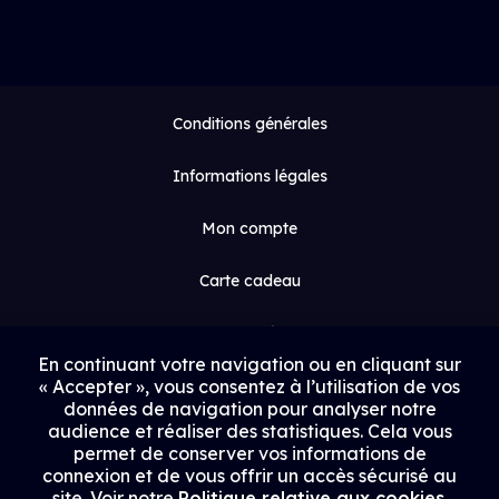
Conditions générales
Informations légales
Mon compte
Carte cadeau
Espace médias
En continuant votre navigation ou en cliquant sur
« Accepter », vous consentez à l’utilisation de vos
Contact
données de navigation pour analyser notre
audience et réaliser des statistiques. Cela vous
Proposer un film
permet de conserver vos informations de
connexion et de vous offrir un accès sécurisé au
Rejoindre Uptrack
site. Voir notre
Politique relative aux cookies
.