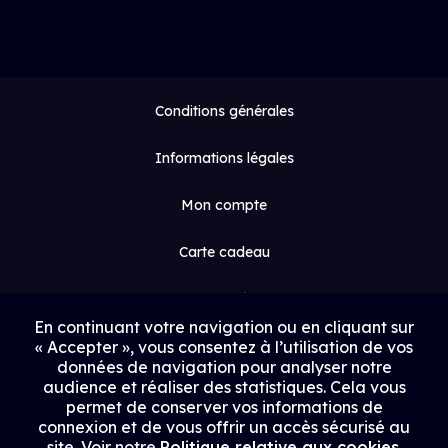
Conditions générales
Informations légales
Mon compte
Carte cadeau
Espace médias
En continuant votre navigation ou en cliquant sur
« Accepter », vous consentez à l’utilisation de vos
Contact
données de navigation pour analyser notre
audience et réaliser des statistiques. Cela vous
Proposer un film
permet de conserver vos informations de
connexion et de vous offrir un accès sécurisé au
Rejoindre Uptrack
site. Voir notre
Politique relative aux cookies
.