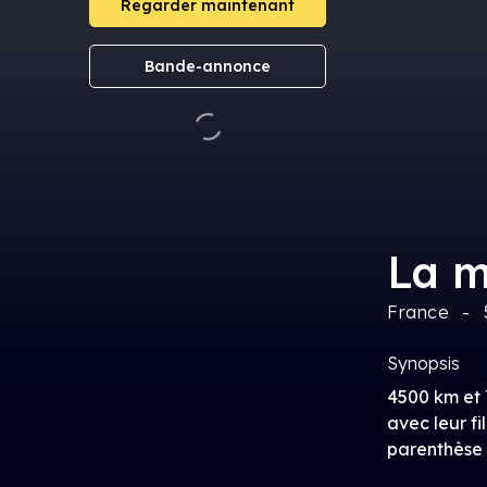
Regarder maintenant
Bande-annonce
La m
France
Synopsis
4500 km et 
avec leur f
parenthèse 