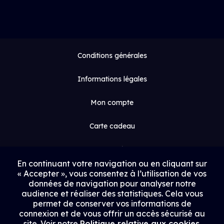
Conditions générales
Informations légales
Mon compte
Carte cadeau
Espace médias
En continuant votre navigation ou en cliquant sur
« Accepter », vous consentez à l’utilisation de vos
Contact
données de navigation pour analyser notre
audience et réaliser des statistiques. Cela vous
Proposer un film
permet de conserver vos informations de
connexion et de vous offrir un accès sécurisé au
Rejoindre Uptrack
site. Voir notre
Politique relative aux cookies
.