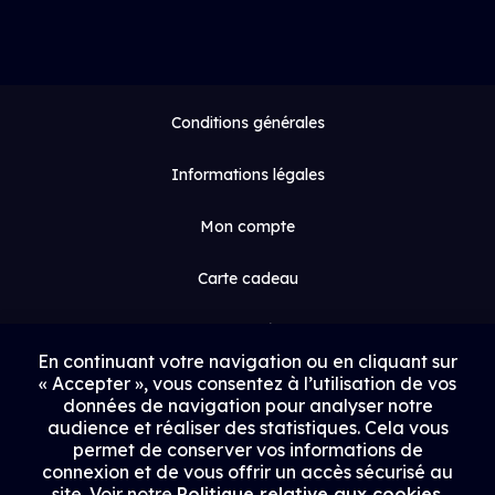
Conditions générales
Informations légales
Mon compte
Carte cadeau
Espace médias
En continuant votre navigation ou en cliquant sur
« Accepter », vous consentez à l’utilisation de vos
Contact
données de navigation pour analyser notre
audience et réaliser des statistiques. Cela vous
Proposer un film
permet de conserver vos informations de
connexion et de vous offrir un accès sécurisé au
Rejoindre Uptrack
site. Voir notre
Politique relative aux cookies
.