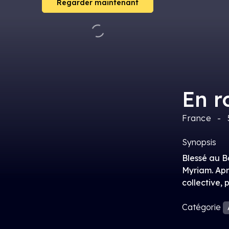
Regarder maintenant
En r
France
Synopsis
Blessé au B
Myriam. Apr
collective,
Catégorie