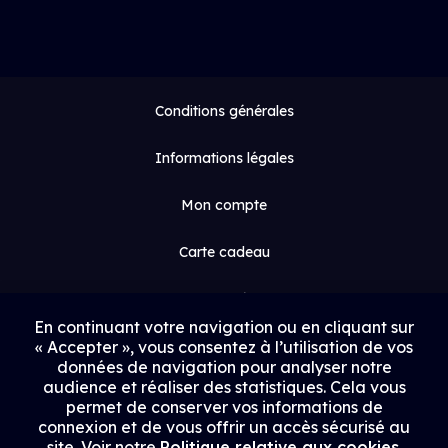
Conditions générales
Informations légales
Mon compte
Carte cadeau
Espace médias
En continuant votre navigation ou en cliquant sur
« Accepter », vous consentez à l’utilisation de vos
Contact
données de navigation pour analyser notre
audience et réaliser des statistiques. Cela vous
Proposer un film
permet de conserver vos informations de
connexion et de vous offrir un accès sécurisé au
Rejoindre Uptrack
site. Voir notre
Politique relative aux cookies
.