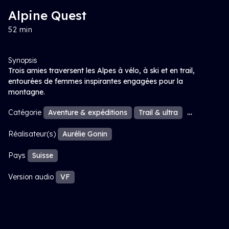
Alpine Quest
52 min
Synopsis
Trois amies traversent les Alpes à vélo, à ski et en trail,
entourées de femmes inspirantes engagées pour la
montagne.
Catégorie
Aventure & expéditions
Trail & ultra
Ski de ran
Réalisateur(s)
Aurélie Gonin
Pays
Suisse
Version audio
VF