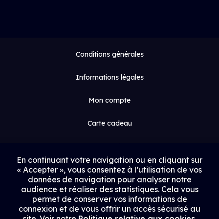
Conditions générales
Informations légales
Mon compte
Carte cadeau
Espace médias
En continuant votre navigation ou en cliquant sur
« Accepter », vous consentez à l’utilisation de vos
Contact
données de navigation pour analyser notre
audience et réaliser des statistiques. Cela vous
Proposer un film
permet de conserver vos informations de
connexion et de vous offrir un accès sécurisé au
Rejoindre Uptrack
site. Voir notre
Politique relative aux cookies
.