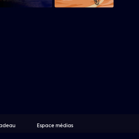
cadeau
Espace médias
k